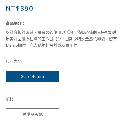
NT$390
產品簡介：
以計分板為靈感，讓桌曆的使用更活潑，依照心情隨意搭配照片，
用美好回憶為枯燥的工作日加分。日期採特殊金屬色印製，留有
Memo欄位，充滿低調的設計感及實用性。
尺寸大小
200x140mm
紙材
美階晶彩紙