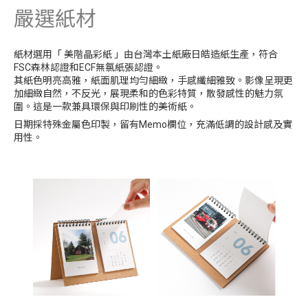
嚴選紙材
紙材選用
「 美階晶彩紙 」由台灣本土紙廠日皓造紙生產，符合
FSC森林認證和ECF無氯紙張認證。
其紙色明亮高雅，紙面肌理均勻細緻，手感纖細雅致。影像呈現更
加細緻自然，不反光，展現柔和的色彩特質，散發感性的魅力氛
圍。這是一款兼具環保與印刷性的美術紙。
日期採特殊金屬色印製，留有Memo欄位，充滿低調的設計感及實
用性。