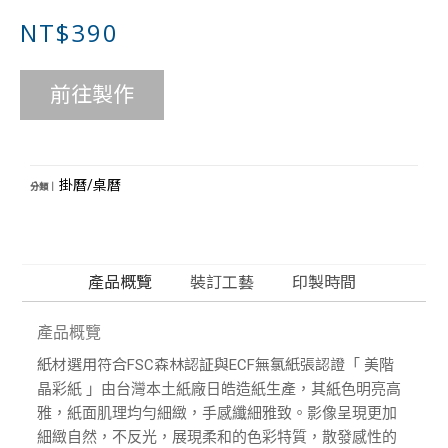
NT$390
前往製作
掛曆/桌曆
分類｜
產品概覽
裝訂工藝
印製時間
產品概覽
「 美階
紙材選用符合
FSC
森林認証
與
ECF
無氯紙張認證
晶彩紙 」由台灣本土紙廠日皓造紙生產，其紙色明亮高
雅，紙面肌理均勻細緻，手感纖細雅致。影像呈現更加
細緻自然，不反光，展現柔和的色彩特質，散發感性的