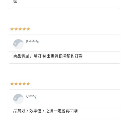
家
☆
☆
☆
☆
☆
R******e
商品質感非常好 輸出畫質很清楚也好看
☆
☆
☆
☆
☆
C****g
品質好，效率佳，之後一定會再回購